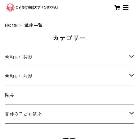
HOME
講座一覧
カテゴリー
令和８年後期
体験
令和８年前期
親子
体験
陶芸
調理
親子
夏休み子ども講座
趣味・教養・生活
調理
土日