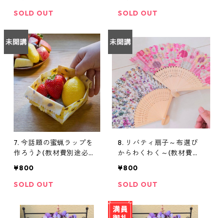
SOLD OUT
SOLD OUT
7. 今話題の蜜蝋ラップを
8. リバティ扇子～布選び
作ろう♪(教材費別途必
からわくわく～(教材費別
要）
途必要）
¥800
¥800
SOLD OUT
SOLD OUT