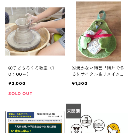
④子どもろくろ教室（1
⑤焼かない陶芸「陶片で作
0：00～）
るリサイクル＆リメイク小
物」
¥2,000
¥1,500
SOLD OUT