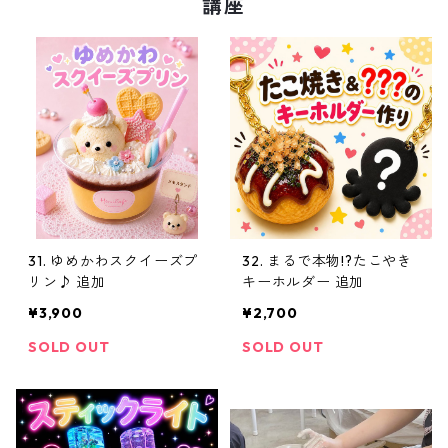
講座
音楽
趣味・教養・生活
夜
手芸・美術
音楽
語学
手芸・美術
健康・体操
語学
31. ゆめかわスクイーズプ
32. まるで本物!?たこやき
リン♪ 追加
キーホルダー 追加
夜
健康・体操
¥3,900
¥2,700
土日
夜
SOLD OUT
SOLD OUT
土・日