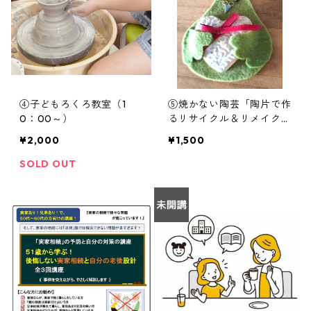
④子どもろくろ教室（1
⑤焼かない陶芸「陶片で作
0：00～）
るリサイクル＆リメイク小
物」
¥2,000
¥1,500
SOLD OUT