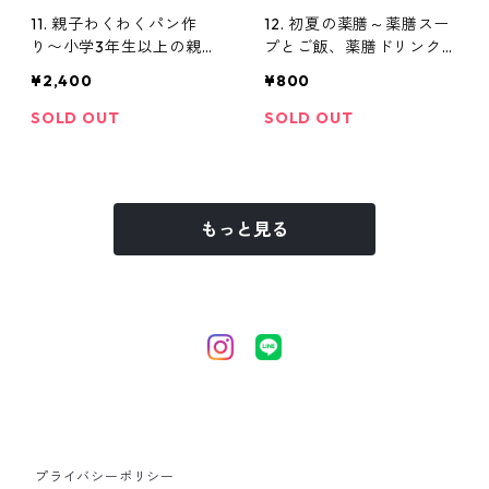
11. 親子わくわくパン作
12. 初夏の薬膳～薬膳スー
り〜小学3年生以上の親子
プとご飯、薬膳ドリンク作
(教材費別途必要）
り(教材費別途必要）
¥2,400
¥800
SOLD OUT
SOLD OUT
もっと見る
プライバシーポリシー