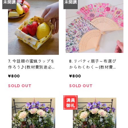
7. 今話題の蜜蝋ラップを
8. リバティ扇子～布選び
作ろう♪(教材費別途必
からわくわく～(教材費別
要）
途必要）
¥800
¥800
SOLD OUT
SOLD OUT