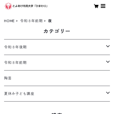
HOME
令和８年前期
夜
カテゴリー
令和８年後期
体験
令和８年前期
親子
体験
陶芸
調理
親子
夏休み子ども講座
趣味・教養・生活
調理
土日