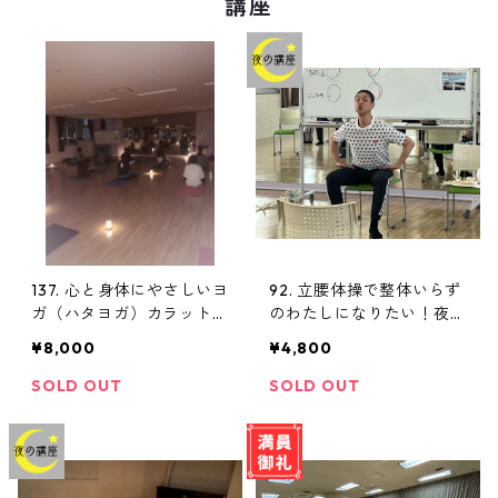
講座
音楽
趣味・教養・生活
夜
手芸・美術
音楽
語学
手芸・美術
健康・体操
語学
137. 心と身体にやさしいヨ
92. 立腰体操で整体いらず
ガ（ハタヨガ）カラット・
のわたしになりたい！夜
夜
健康・体操
夜 追加
（南部公民館）
¥8,000
¥4,800
土日
夜
SOLD OUT
SOLD OUT
土・日