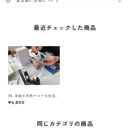
お支払い方法について
最近チェックした商品
35. 本物の天然アロマを生活に
取り入れよう(教材費別途必
¥4,800
要）
同じカテゴリの商品