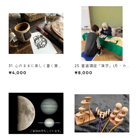
31. 心のままに楽しく書く筆文
25. 書道講座「漢字」(月・カ
字〜己書②(教材費別途必要）
ラット）(教材費別途必要）
¥4,000
¥8,000