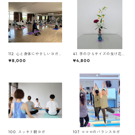
112. 心と身体にやさしいヨガ
41. 手のひらサイズの生け花に
（ハタヨガ）カラット
挑戦!! 池坊（子連れOK）
¥8,000
¥4,800
100. スッキリ朝ヨガ
107. ココロのバランスヨガ