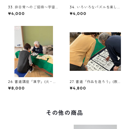
33. 非日常へのご招待〜宇宙天
34. いろいろなパズルを楽しも
文のお話と実技
う(教材費別途必要）
¥4,000
¥4,000
26. 書道講座「漢字」(火・文
27. 書道「作品を造ろう」(教
化会館）(教材費別途必要）
材費別途必要）
¥8,000
¥4,800
その他の商品