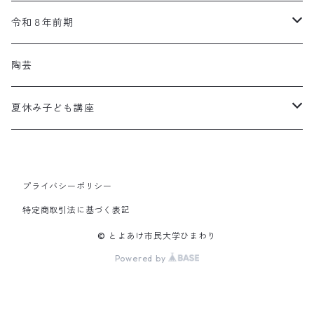
体験
令和８年前期
親子
体験
陶芸
調理
親子
夏休み子ども講座
趣味・教養・生活
調理
土日
プライバシーポリシー
音楽
趣味・教養・生活
夜
特定商取引法に基づく表記
手芸・美術
音楽
© とよあけ市民大学ひまわり
Powered by
語学
手芸・美術